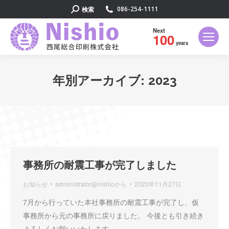
検
検索
086-254-1111
索:
Next
100
years
年別アーカイブ:
2023
現在地:
事務所の耐震工事が完了しました
お知らせ
administrator@nishio
から
2023年11月27日
7月から行っていた本社事務所の耐震工事が完了し、仮
事務所から元の事務所に戻りました。 今後とも引き続き
よろしくお願いいたします。