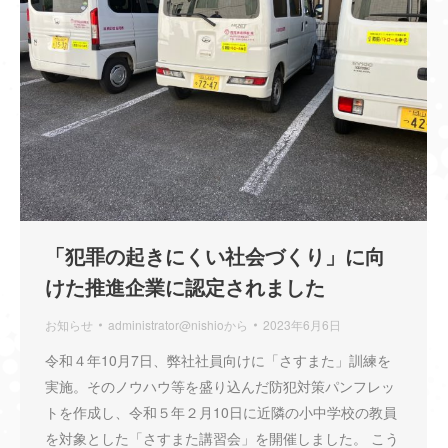
「犯罪の起きにくい社会づくり」に向
けた推進企業に認定されました
お知らせ
administrator@nishio
から
2023年6月6日
令和４年10月7日、弊社社員向けに「さすまた」訓練を
実施。そのノウハウ等を盛り込んだ防犯対策パンフレッ
トを作成し、令和５年２月10日に近隣の小中学校の教員
を対象とした「さすまた講習会」を開催しました。 こう