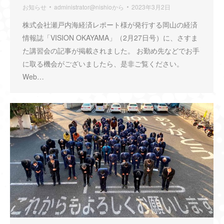
お知らせ
administrator@nishio
から
2023年3月2日
株式会社瀬戸内海経済レポート様が発行する岡山の経済
情報誌「VISION OKAYAMA」（2月27日号）に、さすま
た講習会の記事が掲載されました。 お勤め先などでお手
に取る機会がございましたら、是非ご覧ください。
Web…