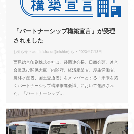
「パートナーシップ構築宣言」が受理
されました
お知らせ
administrator@nishio
から
2023年7月3日
西尾総合印刷株式会社は、経団連会長、日商会頭、連合
会長及び関係大臣（内閣府、経済産業省、厚生労働省、
農林水産省、国土交通省）をメンバーとする「未来を拓
くパートナーシップ構築推進会議」において創設され
た、「パートナーシップ…